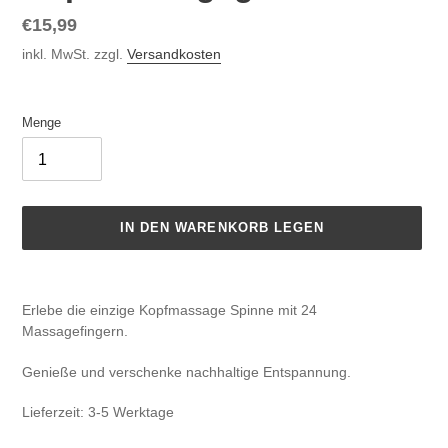
Normaler
€15,99
Preis
inkl. MwSt. zzgl.
Versandkosten
Menge
IN DEN WARENKORB LEGEN
Produkt
wird
Erlebe die einzige Kopfmassage Spinne mit 24
zum
Massagefingern.
Warenkorb
hinzugefügt
Genieße und verschenke nachhaltige Entspannung.
Lieferzeit: 3-5 Werktage