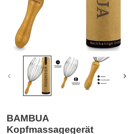
VORHERIGER
NÄC
SCHIEBER
SCHI
BAMBUA
Kopfmassagegerät