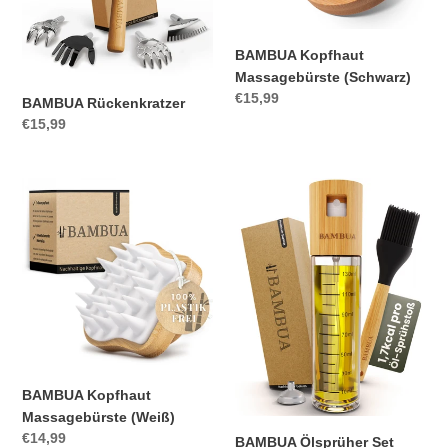
BAMBUA Kopfhaut
Massagebürste (Schwarz)
Normaler
€15,99
BAMBUA Rückenkratzer
Preis
Normaler
€15,99
Preis
BAMBUA
BAMBUA
Kopfhaut
Ölsprüher
Massagebürste
Set
(Weiß)
BAMBUA Kopfhaut
Massagebürste (Weiß)
Normaler
€14,99
BAMBUA Ölsprüher Set