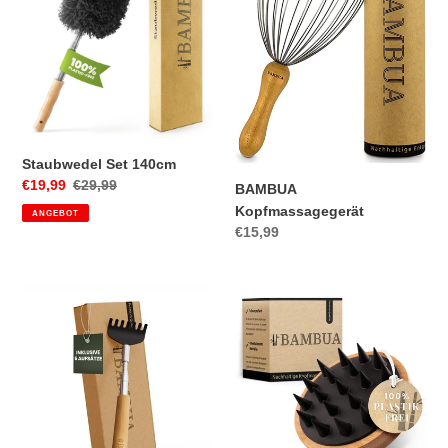
Staubwedel Set 140cm
Sonderpreis
€19,99
Normaler
€29,99
BAMBUA
Preis
Kopfmassagegerät
ANGEBOT
Normaler
€15,99
Preis
BAMBUA
BAMBUA
Rückenkratzer
Kopfhaut
Massagebürste
(Schwarz)