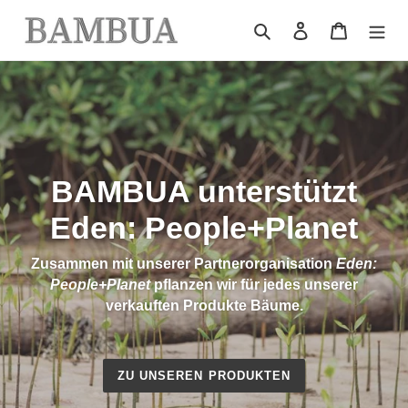
Direkt
Suchen
Einloggen
Warenkor
zum
Inhalt
BAMBUA unterstützt
Eden: People+Planet
Zusammen mit unserer Partnerorganisation
Eden:
People+Planet
pflanzen wir für jedes unserer
verkauften Produkte Bäume.
ZU UNSEREN PRODUKTEN