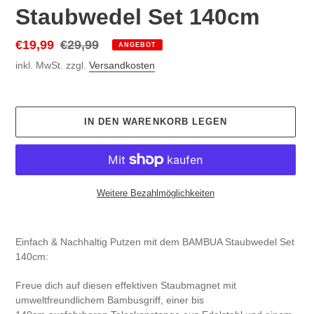
V
Staubwedel Set 140cm
O
R
Sonderpreis
€19,99
Normaler
€29,99
ANGEBOT
G
Preis
inkl. MwSt. zzgl.
Versandkosten
E
S
T
E
IN DEN WARENKORB LEGEN
L
L
T
E
S
Weitere Bezahlmöglichkeiten
P
R
Produkt
O
wird
Einfach & Nachhaltig Putzen mit dem BAMBUA Staubwedel Set
D
zum
140cm:
U
Warenkorb
K
hinzugefügt
Freue dich auf diesen effektiven Staubmagnet mit
T
umweltfreundlichem Bambusgriff, einer bis