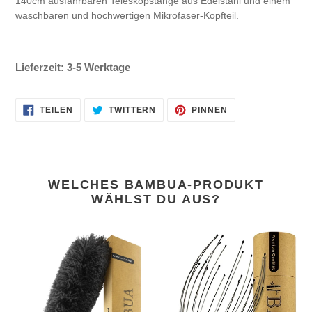
140cm ausfahrbaren Teleskopstange aus Edelstahl und einem
waschbaren und hochwertigen Mikrofaser-Kopfteil.
Lieferzeit: 3-5 Werktage
AUF
AUF
AUF
TEILEN
TWITTERN
PINNEN
FACEBOOK
TWITTER
PINTEREST
TEILEN
TWITTERN
PINNEN
WELCHES BAMBUA-PRODUKT
WÄHLST DU AUS?
Staubwedel
BAMBUA
Set
Kopfmassagegerät
140cm