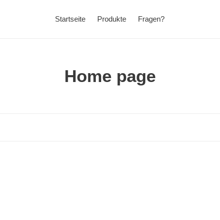
Startseite
Produkte
Fragen?
K
Home page
a
t
e
g
o
r
i