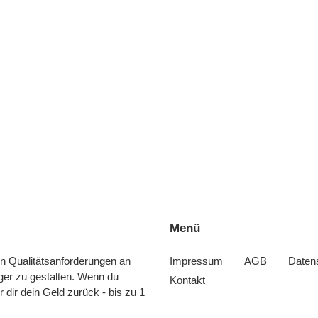
e
:
Menü
n Qualitätsanforderungen an
Impressum
AGB
Daten
ger zu gestalten. Wenn du
Kontakt
ir dir dein Geld zurück - bis zu 1